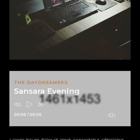
THE DAYDREAMERS
Sansara Evening
00:00
/
00:00
Lorem ipsum dolor sit amet, consectetur adipisicing